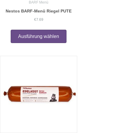
BARF Menü
Nestos BARF-Menü Riegel PUTE
€
7.69
Dieses
Produkt
Ausführung wählen
weist
mehrere
Varianten
auf.
Die
Optionen
können
auf
der
Produktseite
gewählt
werden