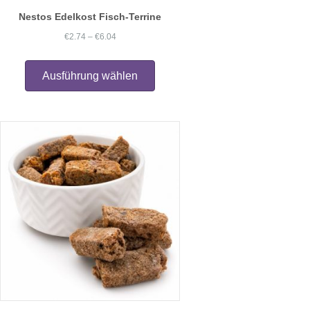
Nestos Edelkost Fisch-Terrine
Preisspanne:
€
2.74
–
€
6.04
€2.74
Dieses
Produkt
bis
Ausführung wählen
weist
€6.04
mehrere
Varianten
auf.
Die
Optionen
können
auf
der
Produktseite
gewählt
werden