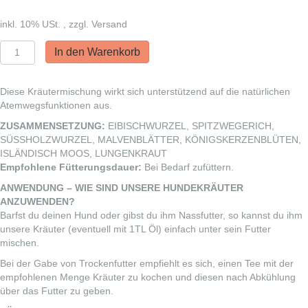
inkl. 10% USt. , zzgl. Versand
Tota
In den Warenkorb
vi
Naturae
Kräutermischung
Diese Kräutermischung wirkt sich unterstützend auf die natürlichen
-
Atemwegsfunktionen aus.
Luftikus
ZUSAMMENSETZUNG:
EIBISCHWURZEL, SPITZWEGERICH,
Menge
SÜSSHOLZWURZEL, MALVENBLÄTTER, KÖNIGSKERZENBLÜTEN,
ISLÄNDISCH MOOS, LUNGENKRAUT
Empfohlene Fütterungsdauer:
Bei Bedarf zufüttern.
ANWENDUNG – WIE SIND UNSERE HUNDEKRÄUTER
ANZUWENDEN?
Barfst du deinen Hund oder gibst du ihm Nassfutter, so kannst du ihm
unsere Kräuter (eventuell mit 1TL Öl) einfach unter sein Futter
mischen.
Bei der Gabe von Trockenfutter empfiehlt es sich, einen Tee mit der
empfohlenen Menge Kräuter zu kochen und diesen nach Abkühlung
über das Futter zu geben.