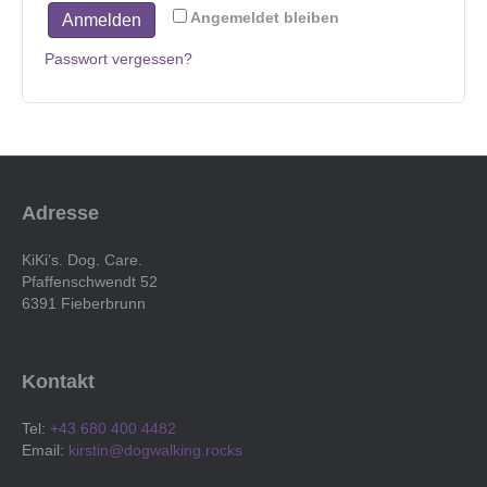
Angemeldet bleiben
Anmelden
Passwort vergessen?
Adresse
KiKi’s. Dog. Care.
Pfaffenschwendt 52
6391 Fieberbrunn
Kontakt
Tel:
+43 680 400 4482
Email:
kirstin@dogwalking.rocks