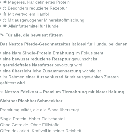
• 🥩 Mageres, klar definiertes Protein
• ⚖️ Besonders reduzierte Rezeptur
• 🧴 Mit wertvollem Hanföl
• ⚖️ Mit ausgewogener Mineralstoffmischung
• 🍽️ Alleinfuttermittel für Hunde
🐾
Für alle, die bewusst füttern
Das
Nestos Pferde-Geschnetzeltes
ist ideal für Hunde, bei denen:
• eine klare
Single-Protein Ernährung
im Fokus steht
• eine
bewusst reduzierte Rezeptur
gewünscht ist
•
getreidefreies Nassfutter
bevorzugt wird
• eine
übersichtliche Zusammensetzung
wichtig ist
• im Rahmen einer
Ausschlussdiät
mit ausgewählten Zutaten
gefüttert wird
✨
Nestos Edelkost – Premium Tiernahrung mit klarer Haltung
Sichtbar.Riechbar.Schmeckbar.
Premiumqualität, die alle Sinne überzeugt.
Single Protein. Hoher Fleischanteil.
Ohne Getreide. Ohne Füllstoffe.
Offen deklariert. Kraftvoll in seiner Reinheit.