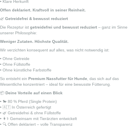
• Klare Herkunft
Offen deklariert. Kraftvoll in seiner Reinheit.
🌿
Getreidefrei & bewusst reduziert
Die Rezeptur ist
getreidefrei und bewusst reduziert
– ganz im Sinne
unserer Philosophie:
Weniger Zutaten. Höchste Qualität.
Wir verzichten konsequent auf alles, was nicht notwendig ist:
• Ohne Getreide
• Ohne Füllstoffe
• Ohne künstliche Farbstoffe
So entsteht ein
Premium Nassfutter für Hunde
, das sich auf das
Wesentliche konzentriert – ideal für eine bewusste Fütterung.
📦
Deine Vorteile auf einen Blick
• 🐎 80 % Pferd (Single Protein)
• 🇦🇹 In Österreich gefertigt
• 🌿 Getreidefrei & ohne Füllstoffe
• 👩⚕️ Gemeinsam mit Tierärzten entwickelt
• 🔍 Offen deklariert – volle Transparenz