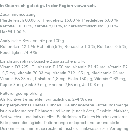
In Österreich gefertigt. In der Region verwurzelt.
Zusammensetzung
Pferdefleisch 60,00 %, Pferdeherz 15,00 %, Pferdeleber 5,00 %,
Kartoffel 10,00 %, Karotte 8,00 %, Mineralstoffmischung 1,00 %,
Hanföl 1,00 %
Analytische Bestandteile pro 100 g
Rohprotein 12,1 %, Rohfett 5,5 %, Rohasche 1,3 %, Rohfaser 0,5 %,
Feuchtigkeit 74,9 %
Ernährungsphysiologische Zusatzstoffe pro kg
Vitamin D3 225 i.E., Vitamin E 150 mg, Vitamin B1 42 mg, Vitamin B2
16,5 mg, Vitamin B6 33 mg, Vitamin B12 165 μg, Niacinamid 66 mg,
Vitamin B5 33 mg, Folsäure 1,8 mg, Biotin 150 μg, Vitamin C 66 mg,
Kupfer 3 mg, Zink 39 mg, Mangan 2,55 mg, Jod 0,6 mg
Fütterungsempfehlung
Als Richtwert empfehlen wir täglich ca.
2–4 % des
Körpergewichts
Deines Hundes. Die angegebene Fütterungsmenge
ist ein allgemeiner Richtwert und kann je nach Alter, Gewicht, Aktivität,
Stoffwechsel und individuellen Bedürfnissen Deines Hundes variieren.
Bitte passe die tägliche Futtermenge entsprechend an und stelle
Deinem Hund immer ausreichend frisches Trinkwasser zur Verfügung.