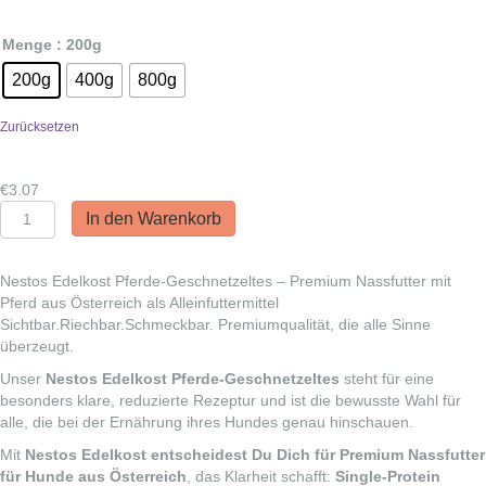
€7.69
Menge
: 200g
200g
400g
800g
Zurücksetzen
€
3.07
Nestos
In den Warenkorb
Edelkost
Pferde-
Geschnetzeltes
Nestos Edelkost Pferde-Geschnetzeltes – Premium Nassfutter mit
Menge
Pferd aus Österreich als Alleinfuttermittel
Sichtbar.Riechbar.Schmeckbar. Premiumqualität, die alle Sinne
überzeugt.
Unser
Nestos Edelkost Pferde-Geschnetzeltes
steht für eine
besonders klare, reduzierte Rezeptur und ist die bewusste Wahl für
alle, die bei der Ernährung ihres Hundes genau hinschauen.
Mit
Nestos Edelkost entscheidest Du Dich für Premium Nassfutter
für Hunde aus Österreich
, das Klarheit schafft:
Single-Protein