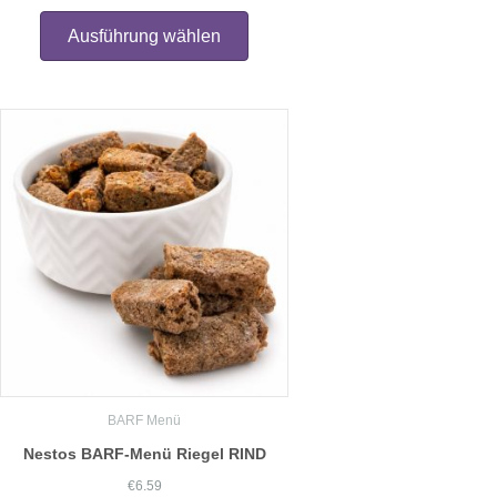
Dieses
Produkt
Ausführung wählen
weist
mehrere
Varianten
auf.
Die
Optionen
können
auf
der
Produktseite
gewählt
werden
BARF Menü
Nestos BARF-Menü Riegel RIND
€
6.59