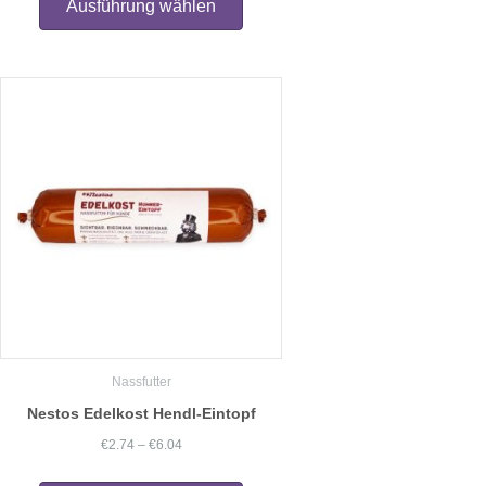
Ausführung wählen
weist
mehrere
Varianten
auf.
Die
Optionen
können
auf
der
Produktseite
gewählt
werden
Nassfutter
Nestos Edelkost Hendl-Eintopf
Preisspanne:
€
2.74
–
€
6.04
€2.74
Dieses