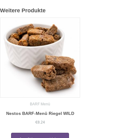
Weitere Produkte
BARF Menü
Nestos BARF-Menü Riegel WILD
€
8.24
Dieses
Produkt