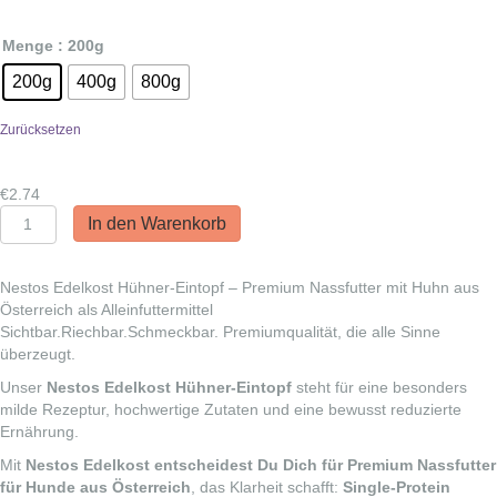
€6.04
Menge
: 200g
200g
400g
800g
Zurücksetzen
€
2.74
Nestos
In den Warenkorb
Edelkost
Hendl-
Eintopf
Nestos Edelkost Hühner-Eintopf – Premium Nassfutter mit Huhn aus
Menge
Österreich als Alleinfuttermittel
Sichtbar.Riechbar.Schmeckbar. Premiumqualität, die alle Sinne
überzeugt.
Unser
Nestos Edelkost Hühner-Eintopf
steht für eine besonders
milde Rezeptur, hochwertige Zutaten und eine bewusst reduzierte
Ernährung.
Mit
Nestos Edelkost entscheidest Du Dich für Premium Nassfutter
für Hunde aus Österreich
, das Klarheit schafft:
Single-Protein