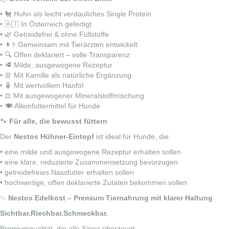
• 🐔 Huhn als leicht verdauliches Single Protein
• 🇦🇹 In Österreich gefertigt
• 🌿 Getreidefrei & ohne Füllstoffe
• 👩⚕️ Gemeinsam mit Tierärzten entwickelt
• 🔍 Offen deklariert – volle Transparenz
• 🥩 Milde, ausgewogene Rezeptur
• 🌼 Mit Kamille als natürliche Ergänzung
• 🧴 Mit wertvollem Hanföl
• ⚖️ Mit ausgewogener Mineralstoffmischung
• 🍽️ Alleinfuttermittel für Hunde
🐾
Für alle, die bewusst füttern
Der
Nestos Hühner-Eintopf
ist ideal für Hunde, die:
• eine milde und ausgewogene Rezeptur erhalten sollen
• eine klare, reduzierte Zusammensetzung bevorzugen
• getreidefreies Nassfutter erhalten sollen
• hochwertige, offen deklarierte Zutaten bekommen sollen
✨
Nestos Edelkost – Premium Tiernahrung mit klarer Haltung
Sichtbar.Riechbar.Schmeckbar.
Premiumqualität, die alle Sinne überzeugt.