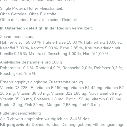
Single Protein. Hoher Fleischanteil.
Ohne Getreide. Ohne Füllstoffe.
Offen deklariert. Kraftvoll in seiner Reinheit.
In Österreich gefertigt. In der Region verwurzelt.
Zusammensetzung
Hühnerfleisch 55,00 %, Hühnerhälse 15,00 %, Hühnerherz 13,00 %,
Kartoffel 7,00 %, Karotte 5,00 %, Birne 2,85 %, Kräutervariation mit
Kamille 0,15 %, Mineralstoffmischung 1,00 %, Hanföl 1,00 %
Analytische Bestandteile pro 100 g
Rohprotein 10,1 %, Rohfett 4,0 %, Rohasche 2,0 %, Rohfaser 0,2 %,
Feuchtigkeit 76,5 %
Ernährungsphysiologische Zusatzstoffe pro kg
Vitamin D3 225 i.E., Vitamin E 150 mg, Vitamin B1 42 mg, Vitamin B2
16,5 mg, Vitamin B6 33 mg, Vitamin B12 165 μg, Niacinamid 66 mg,
Vitamin B5 33 mg, Folsäure 1,8 mg, Biotin 150 μg, Vitamin C 66 mg,
Kupfer 3 mg, Zink 39 mg, Mangan 2,55 mg, Jod 0,6 mg
Fütterungsempfehlung
Als Richtwert empfehlen wir täglich ca.
2–4 % des
Körpergewichts
Deines Hundes. Die angegebene Fütterungsmenge