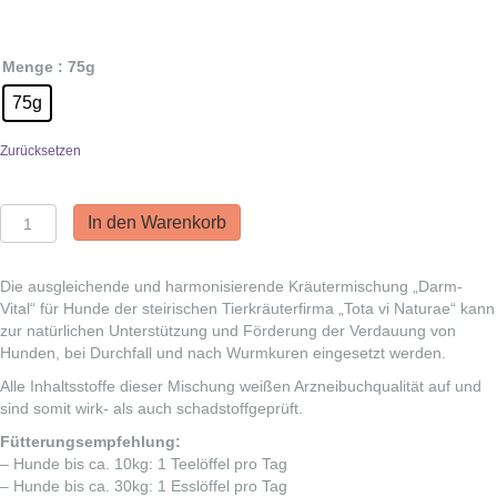
Menge
: 75g
75g
Zurücksetzen
Tota
In den Warenkorb
vi
Naturae
Kräutermischung
Die ausgleichende und harmonisierende Kräutermischung „Darm-
-
Vital“ für Hunde der steirischen Tierkräuterfirma „Tota vi Naturae“ kann
Merlin
zur natürlichen Unterstützung und Förderung der Verdauung von
und
Hunden, bei Durchfall und nach Wurmkuren eingesetzt werden.
Mim
Alle Inhaltsstoffe dieser Mischung weißen Arzneibuchqualität auf und
Menge
sind somit wirk- als auch schadstoffgeprüft.
Fütterungsempfehlung:
– Hunde bis ca. 10kg: 1 Teelöffel pro Tag
– Hunde bis ca. 30kg: 1 Esslöffel pro Tag