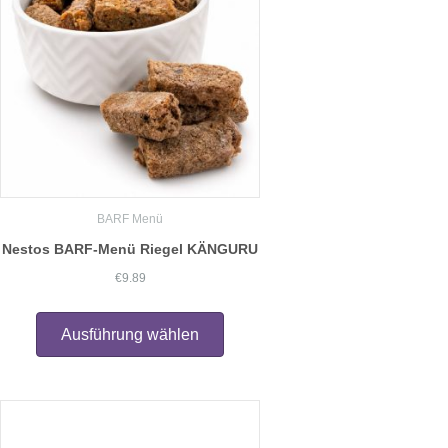
BARF Menü
Nestos BARF-Menü Riegel KÄNGURU
€
9.89
Dieses
Produkt
Ausführung wählen
weist
mehrere
Varianten
auf.
Die
Optionen