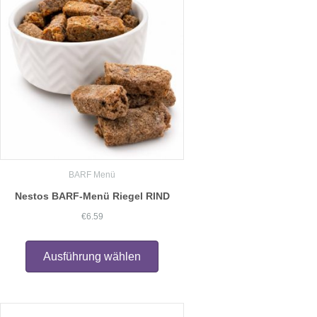
Optionen
können
auf
der
Produktseite
gewählt
werden
BARF Menü
Nestos BARF-Menü Riegel RIND
€
6.59
Dieses
Produkt
Ausführung wählen
weist
mehrere
Varianten
auf.