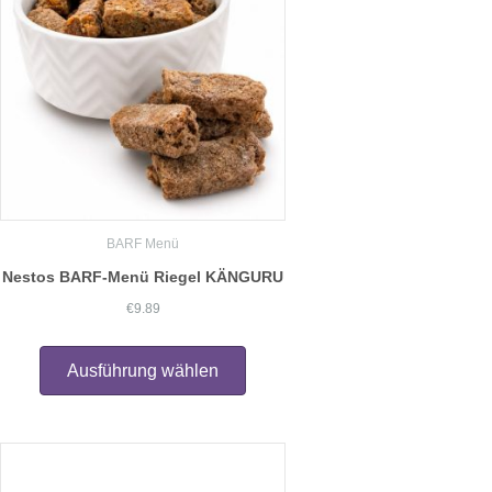
BARF Menü
Nestos BARF-Menü Riegel KÄNGURU
€
9.89
Dieses
Produkt
Ausführung wählen
weist
mehrere
Varianten
auf.
Die
Optionen