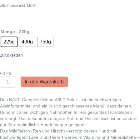
€3.29
alle Preise inkl. MwSt.
bis
€8.24
Menge
: 225g
225g
400g
750g
Zurücksetzen
€
3.29
PetSolut:
In den Warenkorb
BARF
Complete
Menu
Das BARF Complete Menu WILD Solut – ist ein hochwertiges
Wild
Alleinfuttermittel und ein in sich geschlossenes Menü, dass deinen
Solut
Hund mit allen wichtigen Nährstoffen für ein gesundes Hundeleben
Menge
versorgt. Das besonders magere Reh und Hirschfleisch ist besonders
gut für empfindliche Hundemägen geeignet.
Das Wildfleisch (Reh und Hirsch) versorgt deinen Hund mit
hochwertigem Eiweiß und liefert wertvolle Vitamine und Mineralstoffe –