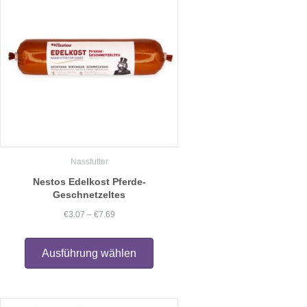
können
auf
der
Produktseite
gewählt
werden
Nassfutter
Nestos Edelkost Pferde-
Geschnetzeltes
Preisspanne:
€
3.07
–
€
7.69
€3.07
Dieses
Produkt
bis
Ausführung wählen
weist
€7.69
mehrere
Varianten
auf.