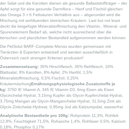
der Salat und die Karotten dienen als gesunde Ballaststoffträger – der
Apfel sorgt für eine gesunde Darmflora – Hanf und Fischöl gleichen
das Omega 3 + 6 Fettsäuren Verhältnis aus – abgerundet wird die
Mischung mit wohltuenden steirischen Kräutern. Last but not least
deckt die beigefügte Mineralstoffmischung den Vitamin-, Mineral- und
Spurenelement Bedarf ab, welche nicht ausreichend über die
tierischen und planzlichen Bestandteil aufgenommen werden können.
Die PetSolut BARF-Complete-Menüs wurden gemeinsam mit
Tierärzten & Experten entwickelt und werden ausschließlich in
Österreich nach strengen Kriterien produziert!
Zusammensetzung:
35% Hirschfleisch, 35% Rehfleisch, 10%
Blattsalat, 8% Karotten, 8% Apfel, 2% Hanföl, 1,5%
Mineralstoffmischung, 0,5% Fischöl, 0,25%
Kräutermischung
Ernährungsphysiologische Zusatzstoffe je
kg:
3750 IE Vitamin A, 345 IE Vitamin D3, 6mg Eisen als Eisen
Glycinchelat-Hydrat, 3,15mg Kupfer als Glycin-Kupferchelat-Hydrat,
3,75mg Mangan als Glycin-Manganchelat-Hydrat, 31,5mg Zink als
Glycin-Zinkchelat-Hydreat, 0,95mg Jod als Kalziumjodat, wasserfrei
Analytische Bestandteile pro
100g:
Rohprotein 11,3%, Rohfett
12,8%, Feuchtigkeit 71,5%, Rohasche 1,4%, Rohfaser 0,5%, Kalzium
0,18%, Phosphor 0,17%