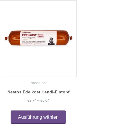
auf.
Die
Optionen
können
auf
der
Produktseite
gewählt
werden
Nassfutter
Nestos Edelkost Hendl-Eintopf
Preisspanne:
€
2.74
–
€
6.04
€2.74
Dieses
Produkt
bis
Ausführung wählen
weist
€6.04
mehrere