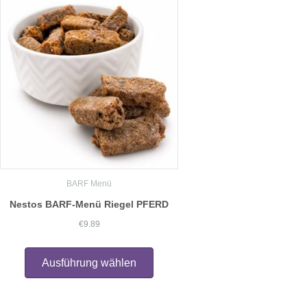
Die
Optionen
können
auf
der
Produktseite
gewählt
werden
BARF Menü
Nestos BARF-Menü Riegel PFERD
€
9.89
Dieses
Produkt
Ausführung wählen
weist
mehrere
Varianten