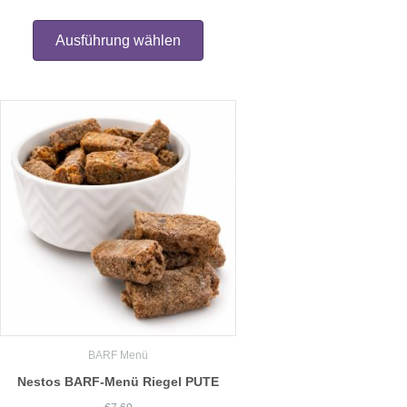
Dieses
Produkt
Ausführung wählen
weist
mehrere
Varianten
auf.
Die
Optionen
können
auf
der
Produktseite
gewählt
werden
BARF Menü
Nestos BARF-Menü Riegel PUTE