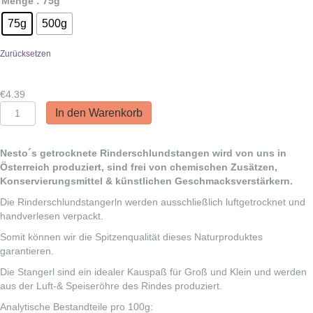
Menge
: 75g
75g
500g
Zurücksetzen
€
4.39
Nestos
In den Warenkorb
Rinderschlundstangen
15cm
Menge
Nesto´s getrocknete Rinderschlundstangen wird von uns in
Österreich produziert, sind frei von chemischen Zusätzen,
Konservierungsmittel & künstlichen Geschmacksverstärkern.
Die Rinderschlundstangerln werden ausschließlich luftgetrocknet und
handverlesen verpackt.
Somit können wir die Spitzenqualität dieses Naturproduktes
garantieren.
Die Stangerl sind ein idealer Kauspaß für Groß und Klein und werden
aus der Luft-& Speiseröhre des Rindes produziert.
Analytische Bestandteile pro 100g: