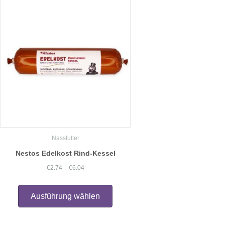
Die
Optionen
können
auf
der
Produktseite
gewählt
werden
Nassfutter
Nestos Edelkost Rind-Kessel
Preisspanne:
€
2.74
–
€
6.04
€2.74
Dieses
Produkt
bis
Ausführung wählen
weist
€6.04
mehrere
Varianten