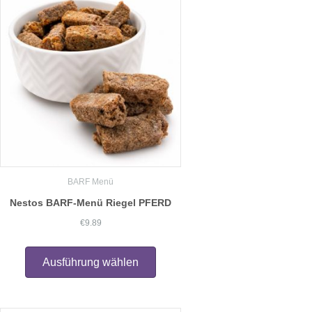
BARF Menü
Nestos BARF-Menü Riegel PFERD
€
9.89
Dieses
Produkt
Ausführung wählen
weist
mehrere
Varianten
auf.