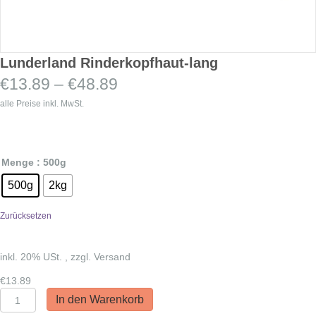
Lunderland Rinderkopfhaut-lang
Preisspanne:
€
13.89
–
€
48.89
€13.89
alle Preise inkl. MwSt.
bis
€48.89
Menge
: 500g
500g
2kg
Zurücksetzen
inkl. 20% USt. , zzgl. Versand
€
13.89
Lunderland
In den Warenkorb
Rinderkopfhaut-