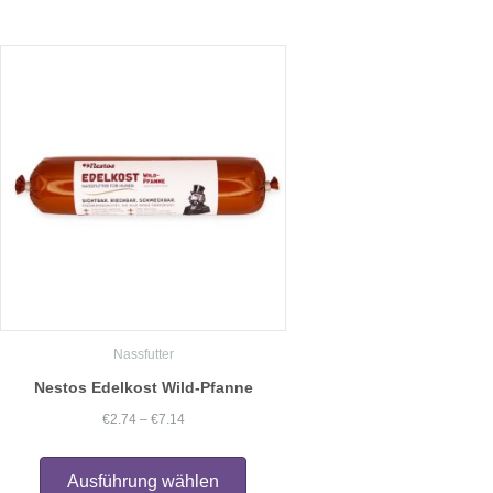
mehrere
Varianten
auf.
Die
Optionen
können
auf
der
Produktseite
gewählt
werden
Nassfutter
Nestos Edelkost Wild-Pfanne
Preisspanne:
€
2.74
–
€
7.14
€2.74
Dieses
Produkt
bis
Ausführung wählen
weist