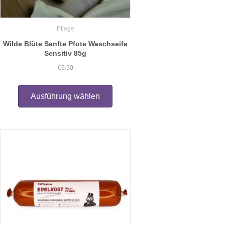
Pflege
Wilde Blüte Sanfte Pfote Waschseife
Sensitiv 85g
€
9.90
Dieses
Produkt
Ausführung wählen
weist
mehrere
Varianten
auf.
Die
Optionen
können
auf
der
Produktseite
gewählt
werden