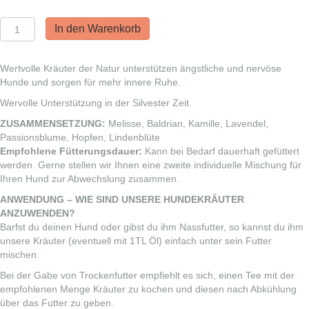
Tota
In den Warenkorb
vi
Naturae
Kräutermischung
Wertvolle Kräuter der Natur unterstützen ängstliche und nervöse
-
Hunde und sorgen für mehr innere Ruhe.
Harmony
Wervolle Unterstützung in der Silvester Zeit.
Menge
ZUSAMMENSETZUNG:
Melisse, Baldrian, Kamille, Lavendel,
Passionsblume, Hopfen, Lindenblüte
Empfohlene Fütterungsdauer:
Kann bei Bedarf dauerhaft gefüttert
werden. Gerne stellen wir Ihnen eine zweite individuelle Mischung für
Ihren Hund zur Abwechslung zusammen.
ANWENDUNG – WIE SIND UNSERE HUNDEKRÄUTER
ANZUWENDEN?
Barfst du deinen Hund oder gibst du ihm Nassfutter, so kannst du ihm
unsere Kräuter (eventuell mit 1TL Öl) einfach unter sein Futter
mischen.
Bei der Gabe von Trockenfutter empfiehlt es sich, einen Tee mit der
empfohlenen Menge Kräuter zu kochen und diesen nach Abkühlung
über das Futter zu geben.