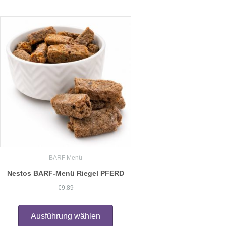
Varianten
auf.
Die
Optionen
können
auf
der
Produktseite
gewählt
werden
BARF Menü
Nestos BARF-Menü Riegel PFERD
€
9.89
Dieses
Produkt
Ausführung wählen
weist