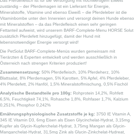
Das Pferdefleisch ist für die Versorgung mit hochwertigem Eiweiß
zuständig – der Pferdemagen ist ein Lieferant für Energie,
Mineralstoffe, Vitamine und ebenso Eiweiß – die Pferdeleber ist die
Vitaminbombe unter den Innereien und versorgt deinen Hunde ebenso
mit Mineralstoffen – da das Pferdefleisch einen sehr geringen
Fettanteil aufweist, wird unserem BARF-Complete-Menu HORSE Solut
zusätzlich Pferdefett hinzugefügt, damit der Hund mit
lebensnotwendiger Energie versorgt wird!
Die PetSolut BARF-Complete-Menüs wurden gemeinsam mit
Tierärzten & Experten entwickelt und werden ausschließlich in
Österreich nach strengen Kriterien produziert!
Zusammensetzung:
50% Pferdefleisch, 10% Pferdeherz, 10%
Blattsalat, 8% Pferdemagen, 5% Karotten, 5% Apfel, 4% Pferdeleber,
4% Pferdefett, 2% Hanföl, 1,5% Mineralstoffmischung, 0,5% Fischöl
Analytische Bestandteile pro 100g:
Rohprotein 14,2%, Rohfett
6,5%, Feuchtigkeit 74,1%, Rohasche 1,8%, Rohfaser 1,7%, Kalzium
0,251%, Phosphor 0,242%
Ernährungsphysiologische Zusatzstoffe je kg:
3750 IE Vitamin A,
345 IE Vitamin D3, 6mg Eisen als Eisen Glycinchelat-Hydrat, 3,15mg
Kupfer als Glycin-Kupferchelat-Hydrat, 3,75mg Mangan als Glycin-
Manganchelat-Hydrat, 31,5mg Zink als Glycin-Zinkchelat-Hydreat,