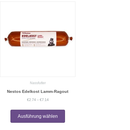
auf.
Die
Optionen
können
auf
der
Produktseite
gewählt
werden
Nassfutter
Nestos Edelkost Lamm-Ragout
Preisspanne:
€
2.74
–
€
7.14
€2.74
Dieses
Produkt
bis
Ausführung wählen
weist
€7.14
mehrere