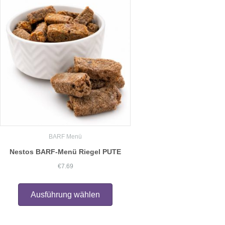
BARF Menü
Nestos BARF-Menü Riegel PUTE
€
7.69
Dieses
Produkt
Ausführung wählen
weist
mehrere
Varianten