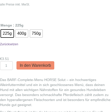
€3.51
alle Preise inkl. MwSt.
bis
€9.34
Menge
: 225g
225g
400g
750g
Zurücksetzen
€
3.51
PetSolut:
In den Warenkorb
BARF
Complete
Menu
Das BARF-Complete-Menu HORSE Solut – ein hochwertiges
Horse
Alleinfuttermittel und ein in sich geschlossenes Menü, dass deinen
Solut
Hund mit allen wichtigen Nährstoffen für ein gesundes Hundeleben
Menge
versorgt. Das besonders schmackhafte Pferdefleisch zählt zudem zu
den hyperallergenen Fleischsorten und ist besonders für empfindliche
Hunde gut geeignet.