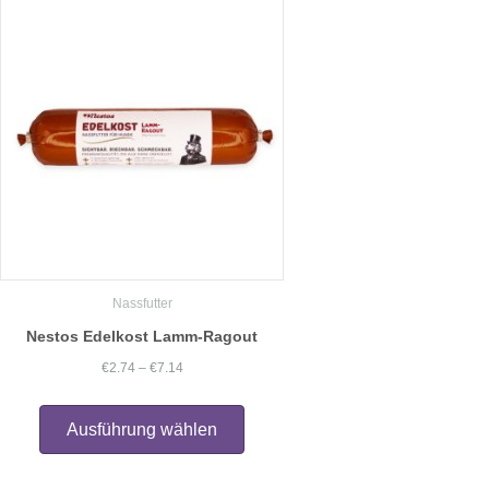
auf.
Die
Optionen
können
auf
der
Produktseite
gewählt
werden
Nassfutter
Nestos Edelkost Lamm-Ragout
Preisspanne:
€
2.74
–
€
7.14
€2.74
Dieses
Produkt
bis
Ausführung wählen
weist
€7.14
mehrere
Varianten