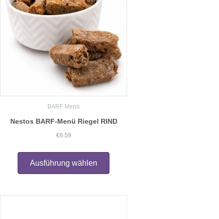
BARF Menü
Nestos BARF-Menü Riegel RIND
€
6.59
Dieses
Produkt
Ausführung wählen
weist
mehrere
Varianten
auf.
Die
Optionen