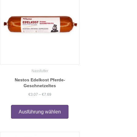
können
auf
der
Produktseite
gewählt
werden
Nassfutter
Nestos Edelkost Pferde-
Geschnetzeltes
Preisspanne:
€
3.07
–
€
7.69
€3.07
Dieses
Produkt
bis
Ausführung wählen
weist
€7.69
mehrere
Varianten
auf.