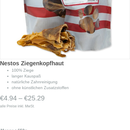
Nestos Ziegenkopfhaut
100% Ziege
langer Kauspaß
natürliche Zahnreinigung
ohne künstlichen Zusatzstoffen
Preisspanne:
€
4.94
–
€
25.29
€4.94
alle Preise inkl. MwSt.
bis
€25.29