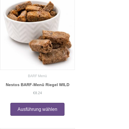
Die
Optionen
können
auf
der
Produktseite
gewählt
werden
BARF Menü
Nestos BARF-Menü Riegel WILD
€
8.24
Dieses
Produkt
Ausführung wählen
weist
mehrere
Varianten