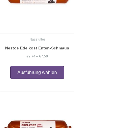
gewählt
werden
Nassfutter
Nestos Edelkost Enten-Schmaus
Preisspanne:
€
2.74
–
€
7.59
€2.74
Dieses
Produkt
bis
Ausführung wählen
weist
€7.59
mehrere
Varianten
auf.
Die
Optionen
können
auf
der
Produktseite