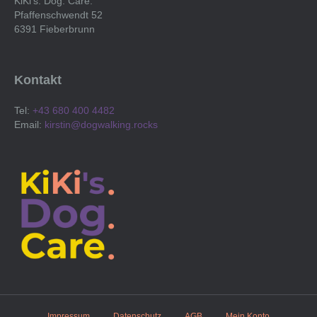
KiKi’s. Dog. Care.
Produktseite
Pfaffenschwendt 52
gewählt
6391 Fieberbrunn
werden
Kontakt
Tel:
+43 680 400 4482
Email:
kirstin@dogwalking.rocks
Impressum
Datenschutz
AGB
Mein Konto