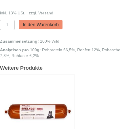
inkl. 13% USt. , zzgl. Versand
Nestos
In den Warenkorb
Wild
Meat
Stripes
Zusammensetzung:
100% Wild
CLASSIC
Analytisch pro 100g:
Rohprotein 66,5%, Rohfett 12%, Rohasche
Menge
7,3%, Rohfaser 6,2%
Weitere Produkte