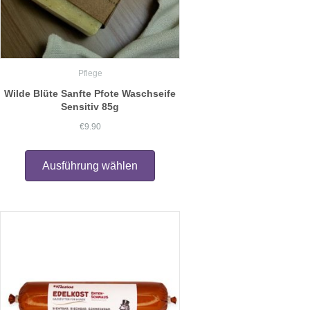
Pflege
Wilde Blüte Sanfte Pfote Waschseife
Sensitiv 85g
€
9.90
Dieses
Produkt
Ausführung wählen
weist
mehrere
Varianten
auf.
Die
Optionen
können
auf
der
Produktseite