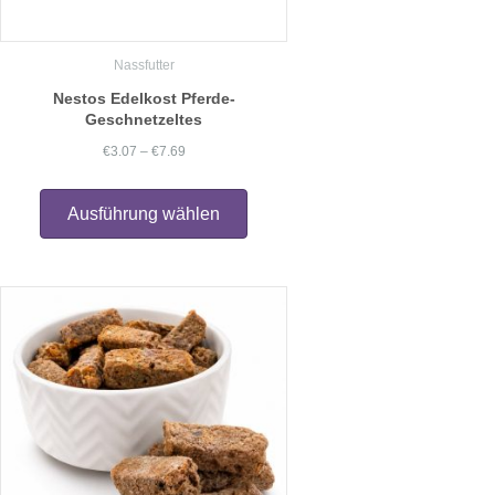
Nassfutter
Nestos Edelkost Pferde-
Geschnetzeltes
Preisspanne:
€
3.07
–
€
7.69
€3.07
Dieses
Produkt
bis
Ausführung wählen
weist
€7.69
mehrere
Varianten
auf.
Die
Optionen
können
auf
der
Produktseite
gewählt
werden