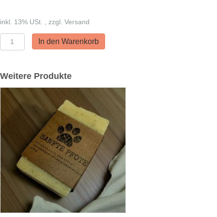
inkl. 13% USt. , zzgl. Versand
Nestos
In den Warenkorb
Pferde
Cabanini
Menge
Weitere Produkte