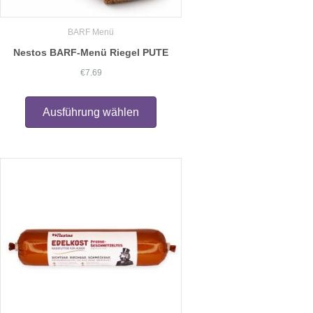
BARF Menü
Nestos BARF-Menü Riegel PUTE
€
7.69
Dieses
Produkt
Ausführung wählen
weist
mehrere
Varianten
auf.
Die
Optionen
können
auf
der
Produktseite
gewählt
werden