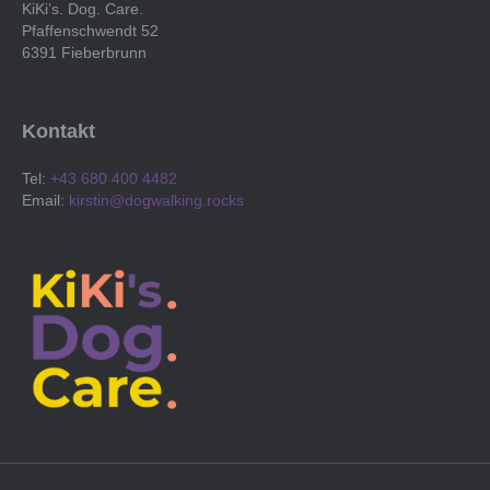
KiKi’s. Dog. Care.
Produktseite
Pfaffenschwendt 52
gewählt
6391 Fieberbrunn
werden
Kontakt
Tel:
+43 680 400 4482
Email:
kirstin@dogwalking.rocks