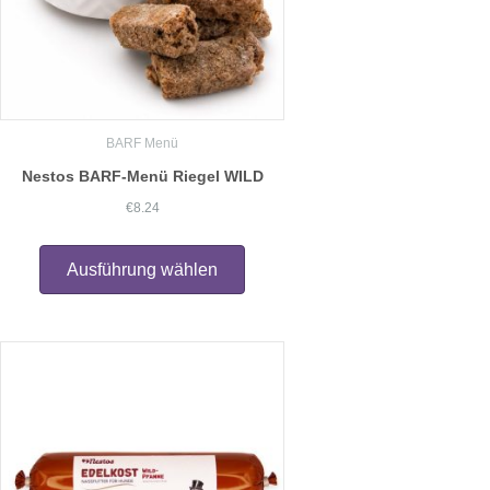
werden
BARF Menü
Nestos BARF-Menü Riegel WILD
€
8.24
Dieses
Produkt
Ausführung wählen
weist
mehrere
Varianten
auf.
Die
Optionen
können
auf
der
Produktseite