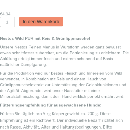
€
4.94
Nestos
In den Warenkorb
Feine
Menüs
Wild
Nestos Wild PUR mit Reis & Grünlippmuschel
PUR
Unsere Nestos Feinen Menüs in Wurstform werden ganz bewusst
mit
etwas schnittfester zubereitet, um die Portionierung zu erleichtern. Die
Reis
Abfüllung erfolgt immer frisch und extrem schonend auf Basis
&
natürlicher Dampfgarung.
Grünlippmuschel
Menge
Für die Produktion wird nur bestes Fleisch und Innereien vom Wild
verwendet, in Kombination mit Reis und einem Hauch von
Grünlippmuschelextrakt zur Unterstützung der Gelenkfunktionen und
der Agilität. Abgerundet wird unser Nassfutter mit einer
Mineralstoffmischung, damit dein Hund wirklich perfekt ernährt wird.
Fütterungsempfehlung für ausgewachsene Hunde:
Füttern Sie täglich pro 5 kg Körpergewicht ca. 200 g. Diese
Empfehlung ist ein Richtwert. Der individuelle Bedarf richtet sich
nach Rasse, Aktivität, Alter und Haltungsbedingungen. Bitte