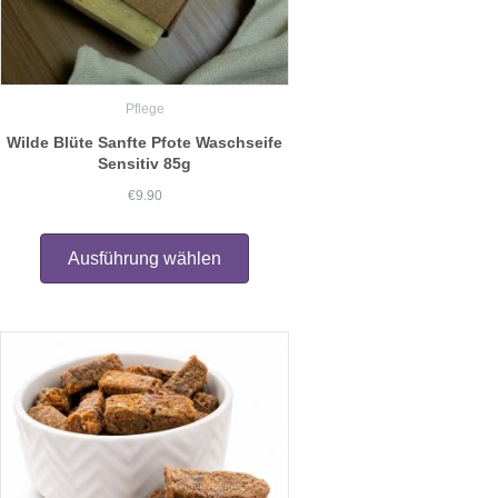
Pflege
Wilde Blüte Sanfte Pfote Waschseife
Sensitiv 85g
€
9.90
Dieses
Produkt
Ausführung wählen
weist
mehrere
Varianten
auf.
Die
Optionen
können
auf
der
Produktseite
gewählt