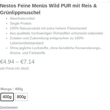
Nestos Feine Menüs Wild PUR mit Reis &
Grünlippmuschel
Alleinfuttermittel
Single Protein
100% Naturprodukt mit extra hohem Fleischanteil
Aus qualitativ hochwertigen Rohstoffen schonend zubereitet
Zutaten und Zubereitung entsprechen zu 100%
Lebensmittelstandard
Ohne jegliche Lockstoffe, ohne künstliche Konservierungs-,
Aroma- und Farbstoffe
Preisspanne:
€
4.94
–
€
7.14
€4.94
alle Preise inkl. MwSt.
bis
€7.14
Menge
: 400g
400g
800g
Zurücksetzen