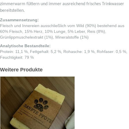
zimmerwarm füttern und immer ausreichend frisches Trinkwasser
bereitstellen.
Zusammensetzung:
Fleisch und Innereien ausschließlich vom Wild (90%) bestehend aus
60% Fleisch, 15% Herz, 10% Lunge, 5% Leber, Reis (8%),
Grünlippmuschelextrakt (1%), Mineralstoffe (1%)
Analytische Bestandteile:
Protein: 11,1 %, Fettgehalt: 5,2 %, Rohasche: 1,9 %, Rohfaser: 0,5 %,
Feuchtigkeit: 79 %
Weitere Produkte