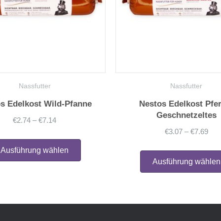
Nassfutter
Nassfutter
s Edelkost Wild-Pfanne
Nestos Edelkost Pfe
Geschnetzeltes
Preisspanne:
€
2.74
–
€
7.14
Pre
€
3.07
–
€
7.69
€2.74
Dieses
€3.
Produkt
bis
Ausführung wählen
weist
bis
Ausführung wählen
€7.14
mehrere
€7.
Varianten
auf.
Die
Optionen