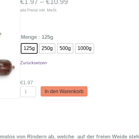
Preisspanne:
€
1.97
–
€
10.99
€1.97
alle Preise inkl. MwSt.
bis
€10.99
Menge
: 125g
125g
250g
500g
1000g
Zurücksetzen
€
1.97
Nestos
In den Warenkorb
BIO
Rindermuskelfleisch
Menge
slos von Rindern ab, welche auf der freien Weide steh