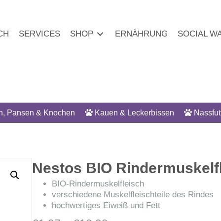
CH
SERVICES
SHOP
ERNÄHRUNG
SOCIAL W
h, Pansen & Knochen
Kauen & Leckerbissen
Nassfut
Nestos BIO Rindermuskelf
BIO-Rindermuskelfleisch
verschiedene Muskelfleischteile des Rindes
hochwertiges Eiweiß und Fett