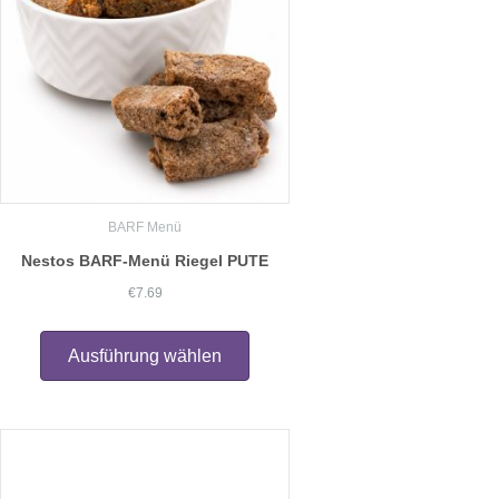
BARF Menü
Nestos BARF-Menü Riegel PUTE
€
7.69
Dieses
Produkt
Ausführung wählen
weist
mehrere
Varianten
auf.
Die
Optionen