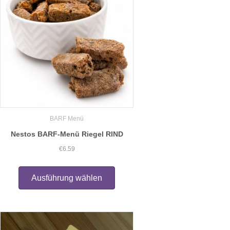
können
auf
der
Produktseite
gewählt
werden
BARF Menü
Nestos BARF-Menü Riegel RIND
€
6.59
Dieses
Produkt
Ausführung wählen
weist
mehrere
Varianten
auf.
Die