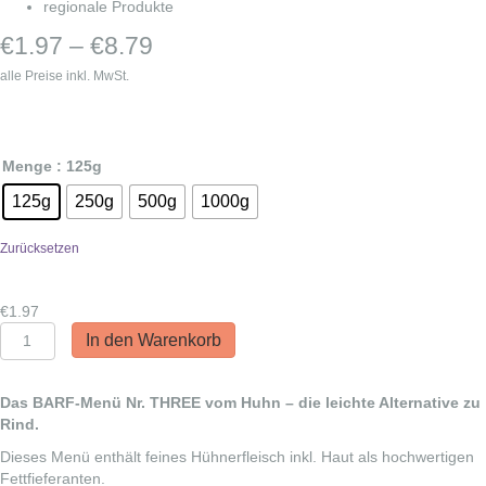
regionale Produkte
Preisspanne:
€
1.97
–
€
8.79
€1.97
alle Preise inkl. MwSt.
bis
€8.79
Menge
: 125g
125g
250g
500g
1000g
Zurücksetzen
€
1.97
Nestos
In den Warenkorb
-3-
Hühner
BARF-
Das BARF-Menü Nr. THREE vom Huhn – die leichte Alternative zu
Menü
Rind.
Nr
Dieses Menü enthält feines Hühnerfleisch inkl. Haut als hochwertigen
THREE
Fettfieferanten.
Menge