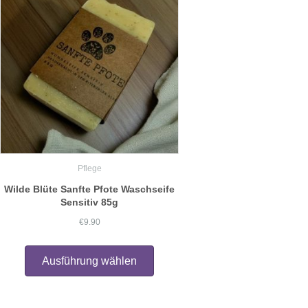
Optionen
können
auf
der
Produktseite
gewählt
werden
Pflege
Wilde Blüte Sanfte Pfote Waschseife
Sensitiv 85g
€
9.90
Dieses
Produkt
Ausführung wählen
weist
mehrere
Varianten